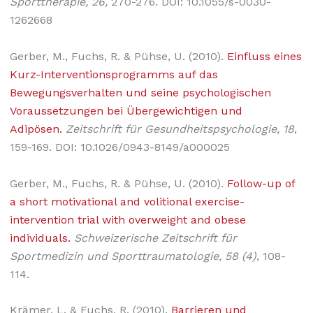
Sporttherapie, 26,
270-276. DOI: 10.1055/s-0030-
1262668
Gerber, M., Fuchs, R. & Pühse, U. (2010).
Einfluss eines
Kurz-Interventions­programms auf das
Bewegungsverhalten und seine psychologischen
Voraussetzungen bei Übergewichtigen und
Adipösen.
Zeitschrift für Gesundheitspsychologie, 18
,
159-169. DOI: 10.1026/0943-8149/a000025
Gerber, M., Fuchs, R. & Pühse, U. (2010).
Follow-up of
a short motivational and volitional exercise-
intervention trial with overweight and obese
individuals.
Schweizerische Zeitschrift für
Sportmedizin und Sporttraumatologie, 58 (4)
, 108-
114.
Krämer, L. & Fuchs, R. (2010).
Barrieren und