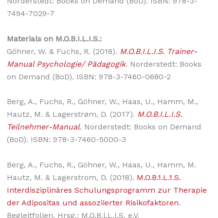
Norderstedt: Books on Demand (BoD). ISBN: 978-3-
7494-7029-7
Materials on M.O.B.I.L.I.S.:
Göhner, W. & Fuchs, R. (2018).
M.O.B.I.L.I.S. Trainer-
Manual Psychologie/ Pädagogik
. Norderstedt: Books
on Demand (BoD). ISBN: 978-3-7460-0680-2
Berg, A., Fuchs, R., Göhner, W., Haas, U., Hamm, M.,
Hautz, M. & Lagerstrøm, D. (2017).
M.O.B.I.L.I.S.
Teilnehmer-Manual
. Norderstedt: Books on Demand
(BoD). ISBN: 978-3-7460-5000-3
Berg, A., Fuchs, R., Göhner, W., Haas, U., Hamm, M.
Hautz, M. & Lagerstrom, D. (2018).
M.O.B.1.L.1.S.
Interdisziplinäres Schulungsprogramm zur Therapie
der Adipositas und assoziierter Risikofaktoren
.
Begleitfolien. Hrsg.: M.O.B.l.L.l.S. e.V.