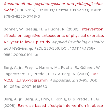
Gesundheit aus psychologischer und pädagogischer
Sicht
(S. 105-116). Freiburg: Centaurus Verlag. ISBN:
978-3-8255-0748-0
Göhner, W., Seelig, H. & Fuchs, R. (2009).
Intervention
effects on cognitive antecedents of physical exercise:
A 1-year follow-up study.
Applied Psychology: Health
and Well-Being, 1 (2)
, 233-256. DOI: 10.1111/j.1758-
0854.2009.01014.x
Berg, A. jr., Frey, I., Hamm, M., Fuchs, R., Göhner, W.,
Lagerström, D., Predel, H.-G. & Berg, A. (2008).
Das
M.O.B.I.L.I.S.-Programm.
Adipositas, 2
, 90-95. DOI:
10.1055/s-0037-1618630
Berg, A. jr., Berg, A., Frey, I., König, D. & Predel, H. G.
(2008).
Exercise based lifestyle intervention in obese