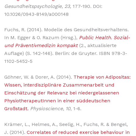
Gesundheitspsychologie, 23,
177-190
.
DOI:
10.1026/0943-8149/a000148
Fuchs, R. (2014). Modelle des Gesundheitsverhaltens.
In M. Egger & O. Razum (Hrsg.),
Public Health. Sozial-
und Präventivmedizin kompakt
(2., aktualisierte
Auflage) (S. 142-146). Berlin: de Gruyter. ISBN 978-3-
1102-5452-5
Göhner, W. & Dorer, A. (2014).
Therapie von Adipositas:
Wissen, interdisziplinäre Zusammenarbeit und
Einschätzung der Relevanz bei niedergelassenen
PhysiotherapeutInnen in einer süddeutschen
Großstadt.
Physioscience, 10
, 1-6.
Krämer, L., Helmes, A., Seelig, H., Fuchs, R. & Bengel,
J. (2014).
Correlates of reduced exercise behaviour in