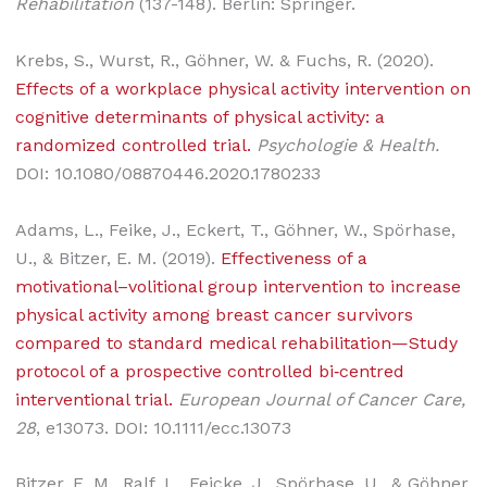
Rehabilitation
(137-148). Berlin: Springer.
Krebs, S., Wurst, R., Göhner, W. & Fuchs, R. (2020).
Effects of a workplace physical activity intervention on
cognitive determinants of physical activity: a
randomized controlled trial.
Psychologie & Health.
DOI: 10.1080/08870446.2020.1780233
Adams, L., Feike, J., Eckert, T., Göhner, W., Spörhase,
U., & Bitzer, E. M. (2019).
Effectiveness of a
motivational–volitional group intervention to increase
physical activity among breast cancer survivors
compared to standard medical rehabilitation—Study
protocol of a prospective controlled bi‐centred
interventional trial.
European Journal of Cancer Care,
28
, e13073. DOI: 10.1111/ecc.13073
Bitzer, E. M., Ralf, L., Feicke, J., Spörhase, U., & Göhner,