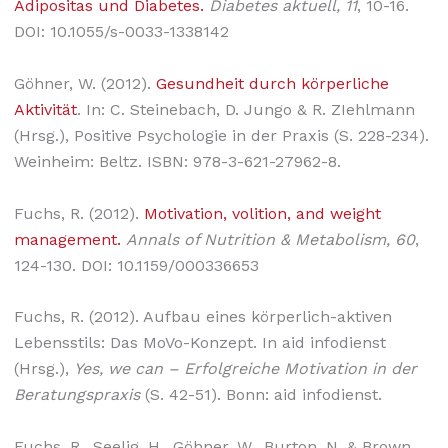
Adipositas und Diabetes.
Diabetes aktuell, 11
, 10-16.
DOI: 10.1055/s-0033-1338142
Göhner, W. (2012).
Gesundheit durch körperliche
Aktivität
. In: C. Steinebach, D. Jungo & R. ZIehlmann
(Hrsg.), Positive Psychologie in der Praxis (S. 228-234).
Weinheim: Beltz. ISBN: 978-3-621-27962-8.
Fuchs, R. (2012).
Motivation, volition, and weight
management.
Annals of Nutrition & Metabolism, 60
,
124-130. DOI: 10.1159/000336653
Fuchs, R. (2012). Aufbau eines körperlich-aktiven
Lebensstils: Das MoVo-Konzept. In aid infodienst
(Hrsg.),
Yes, we can – Erfolgreiche Motivation in der
Beratungspraxis
(S. 42-51). Bonn: aid infodienst.
Fuchs, R., Seelig, H., Göhner, W., Burton, N. & Brown,